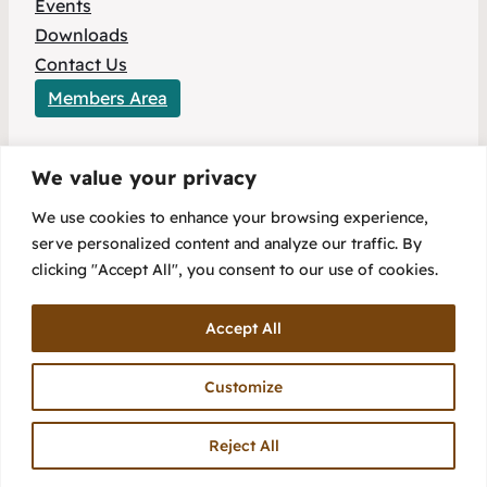
Events
Downloads
Contact Us
Members Area
We value your privacy
This project has received funding from the
We use cookies to enhance your browsing experience,
European Union’s HORIZON Europe research
serve personalized content and analyze our traffic. By
and innovation programme under Grant
clicking "Accept All", you consent to our use of cookies.
Agreement No 101096803.
Accept All
Customize
Reject All
Copyright 2025 – Flex2Energy Project
Privacy Policy